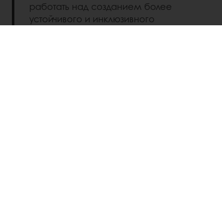
работать над созданием более
устойчивого и инклюзивного
будущего для сообществ, связанных
с нашей отраслью.
2025
ОТЧЕТ ОБ УСТОЙЧИВОМ РАЗВИТИИ
Узнайте о нашем пути к устойчивому
развитию, наших амбициях и
прогрессе
Загрузите наши основные