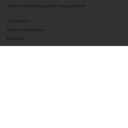
Анализ потребительских предпочтений
О ПУРАТОС
Новости компании
Контакты
Выбрать страну
Корпоративный сайт
+7 (495) 926-22-24
Inforussia@puratos.com
© Puratos Group 2026