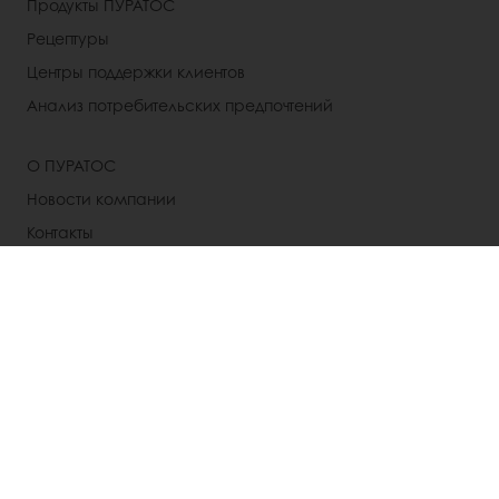
Продукты ПУРАТОС
Рецептуры
Центры поддержки клиентов
Анализ потребительских предпочтений
О ПУРАТОС
Новости компании
Контакты
Выбрать страну
Корпоративный сайт
+7 (495) 926-22-24
Inforussia@puratos.com