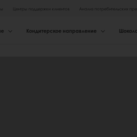
ры
Центры поддержки клиентов
Анализ потребительских пр
ие
Кондитерское направление
Шокол