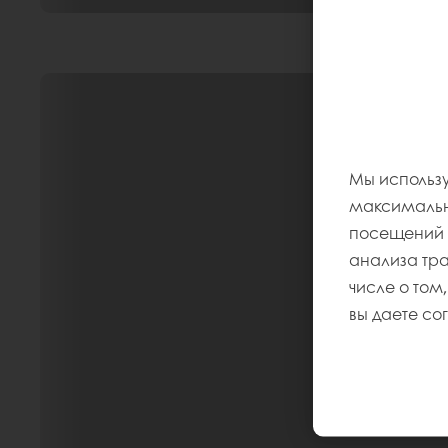
Мы использу
максимально
посещений и
анализа тр
числе о том,
вы даете со