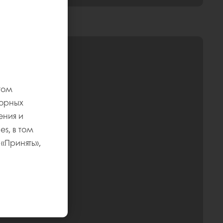
том
торных
ения и
s, в том
«Принять»,