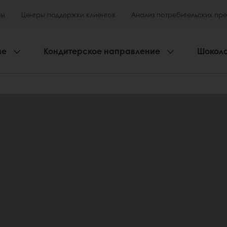
ры
Центры поддержки клиентов
Анализ потребительских пр
ие
Кондитерское направление
Шокол