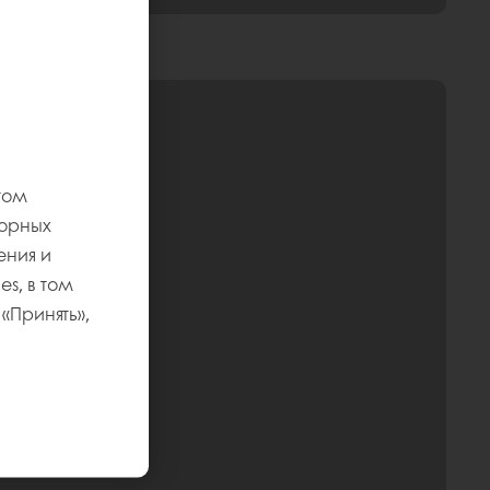
том
торных
ения и
s, в том
«Принять»,