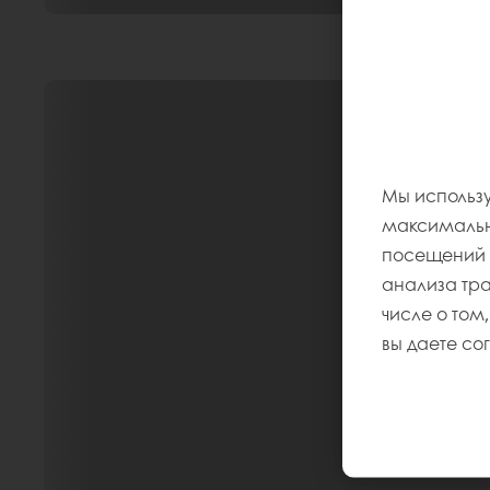
Мы использу
максимально
посещений и
анализа тр
числе о том,
вы даете со