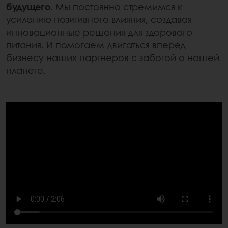
будущего.
Мы постоянно стремимся к
усилению позитивного влияния, создавая
инновационные решения для здорового
питания. И помогаем двигаться вперед
бизнесу наших партнеров с заботой о нашей
планете.