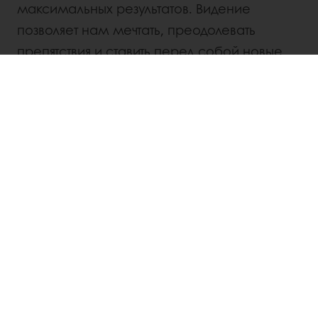
максимальных результатов. Видение
позволяет нам мечтать, преодолевать
препятствия и ставить перед собой новые
амбициозные цели.
КОНТАКТЫ
Свяжитесь с нашим местным
представителем ПУРАТОС или выберите
один из филиалов компании.
Узнать больше