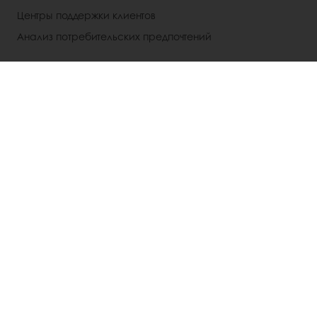
Центры поддержки клиентов
Анализ потребительских предпочтений
О ПУРАТОС
Новости компании
Контакты
Выбрать страну
Корпоративный сайт
+7 (495) 926-22-24
Inforussia@puratos.com