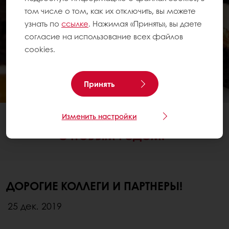
том числе о том, как их отключить, вы можете
узнать по
ссылке
. Нажимая «Принять», вы даете
согласие на использование всех файлов
cookies.
Принять
НОВОСТИ
Изменить настройки
С НОВЫМ ГОДОМ!
ДОРОГИЕ КОЛЛЕГИ И ПАРТНЕРЫ!
25 дек. 2019