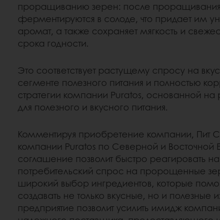
проращиванию зерен: после проращивания
ферментируются в солоде, что придает им ун
аромат, а также сохраняет мягкость и свеже
срока годности.
Это соответствует растущему спросу на вкус
сегменте полезного питания и полностью ко
стратегии компании Puratos, основанной на 
для полезного и вкусного питания.
Комментируя приобретение компании, Пит С
компании Puratos по Северной и Восточной Е
соглашение позволит быстро реагировать н
потребительский спрос на пророщенные зерн
широкий выбор ингредиентов, которые помо
создавать не только вкусные, но и полезные 
предприятие позволит усилить имидж компани
надежного поставщика, предоставляющего