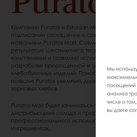
Компании Puratos и Estonian Malt 10 октября 
подписании соглашения о создании совмест
названием Puratos Malt. Совместное предпри
результатом шестилетнего тесного сотрудни
компаниями и позволяет использовать опыт ко
разработке пророщенной и цельнозерновой
Мы использу
хлебобулочных изделий.
Приобретение компа
максимально
позволит Puratos увеличить долю рынка в сег
посещений и
зерновых хлебов.
анализа тр
числе о том,
Puratos Malt будет заниматься производством
вы даете со
дистрибьюцией солода и пророщенных зере
профессионального использования в хлебо
ингредиентах.