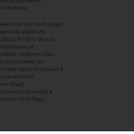
 питания».
и Estonian Malt, видит
ожность укрепить
ства с Puratos Group
вационным и
иятие позволит нам
и продолжить ее
ботает одна из лучших в
а совместном
оно будет
ственная единица в
stonian Malt будут