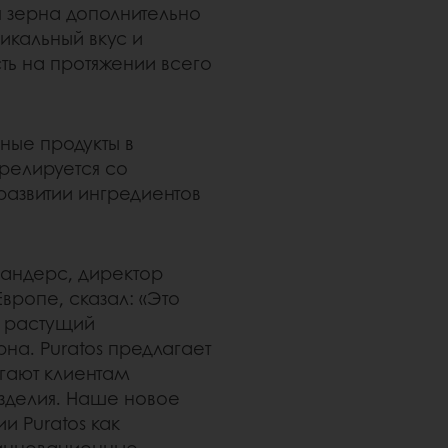
 зерна дополнительно
икальный вкус и
сть на протяжении всего
ные продукты в
ррелируется со
развитии ингредиентов
андерс, директор
вропе, сказал: «Это
а растущий
а. Puratos предлагает
гают клиентам
изделия. Наше новое
и Puratos как
 инновационные