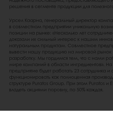
решения в сегменте продукции для полезного
Урсел Каарна, генеральный директор компани
в совместном предприятии уникальную возм
позиции на рынке: «Несколько лет сотрудниче
доказали их сильный интерес к нашим инно
натуральным продуктам. Совместное предпр
вывести нашу продукцию на мировой рынок 
разработку. Мы гордимся тем, что с нами ра
мире компаний в области ингредиентов». Н
предприятие будет работать 23 сотрудника и 
функционировать как полноценная производ
структуре Puratos Group. При этом Puratos и E
владеть акциями поровну, по 50% каждая.