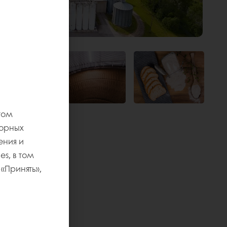
том
торных
ения и
s, в том
«Принять»,