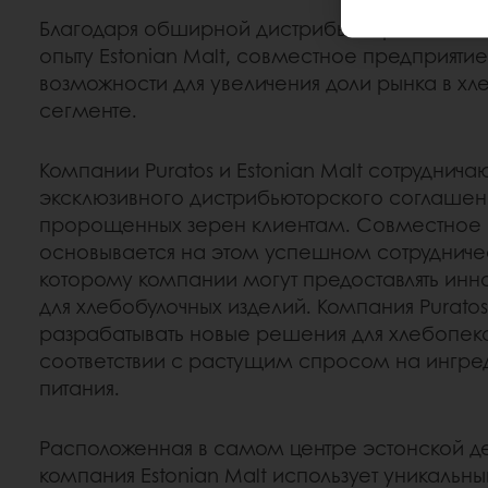
Благодаря обширной дистрибьюторской сети 
опыту Estonian Malt, совместное предприяти
возможности для увеличения доли рынка в х
сегменте.
Компании Puratos и Estonian Malt сотрудничаю
эксклюзивного дистрибьюторского соглашен
пророщенных зерен клиентам. Совместное 
основывается на этом успешном сотрудничес
которому компании могут предоставлять ин
для хлебобулочных изделий. Компания Puratos
разрабатывать новые решения для хлебопека
соответствии с растущим спросом на ингред
питания.
Расположенная в самом центре эстонской д
компания Estonian Malt использует уникальны