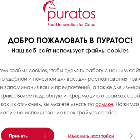
2019 года объявили о
ного предприятия под
ДОБРО ПОЖАЛОВАТЬ В ПУРАТОС!
ятие является
Наш веб-сайт использует файлы cookies
чества между двумя
мпании Estonian Malt в
 продукции для
ем файлы cookies, чтобы сделать работу с нашим сай
нии Estonian Malt
 удобной и полезной для вас, для распознавания пов
менте решений для
 запоминания ваши предпочтений, а также для измер
афика. Более подробную информацию о файлах cookie
 как их отключить, вы можете узнать по
ссылке
. Нажимая 
, продажей и
гласие на использование всех файлов cookies.
н для
пекарных
Принять
Изменить настройки