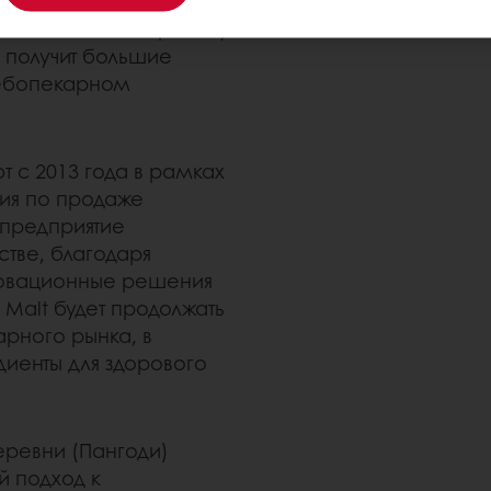
Puratos и экспертному
е получит большие
лебопекарном
т с 2013 года в рамках
ия по продаже
предприятие
тве, благодаря
новационные решения
 Malt будет продолжать
рного рынка, в
иенты для здорового
еревни (Пангоди)
й подход к