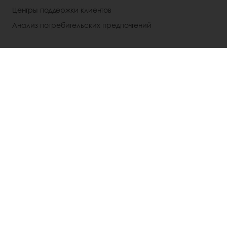
Центры поддержки клиентов
Анализ потребительских предпочтений
О ПУРАТОС
Новости компании
Контакты
Выбрать страну
Корпоративный сайт
+7 (495) 926-22-24
Inforussia@puratos.com