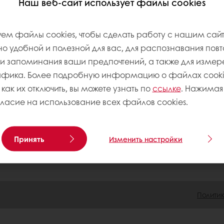
Наш веб-сайт использует файлы cookies
те
Специальные предложения
Актуальные рецеп
ем файлы cookies, чтобы сделать работу с нашим сай
 удобной и полезной для вас, для распознавания пов
 запоминания ваши предпочтений, а также для измер
афика. Более подробную информацию о файлах cookie
 как их отключить, вы можете узнать по
ссылке
. Нажимая 
омпании
гласие на использование всех файлов cookies.
Принять
Изменить настройки
Полити