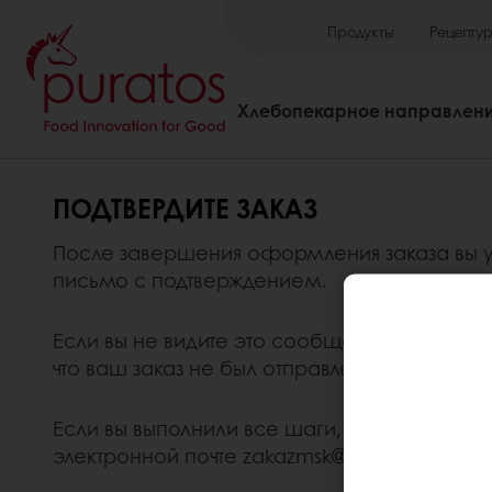
Продукты
Рецепту
Хлебопекарное направлен
ПОДТВЕРДИТЕ ЗАКАЗ
После завершения оформления заказа вы ув
письмо с подтверждением.
Если вы не видите это сообщение в конце 
что ваш заказ не был отправлен и не будет
Если вы выполнили все шаги, указанные в р
электронной почте zakazmsk@puratos.com и