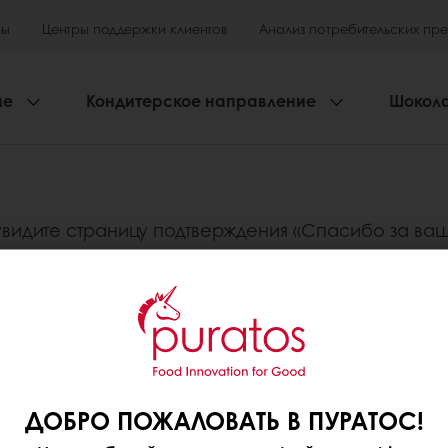
ры
Центры поддержки клиентов
Анализ потребительских пр
ие
Кондитерское направление
Шокол
идите страницу подтверждения «Спасибо за ваш з
оформления заказа или не получили электронное 
 обработан.
азделе «Завершить заказ», но не видите страницу
ли через контактную форму.
ДОБРО ПОЖАЛОВАТЬ В ПУРАТОС!