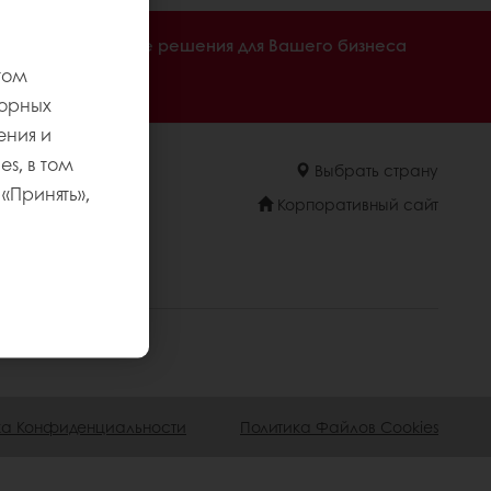
туры
Готовые решения для Вашего бизнеса
том
торных
ения и
s, в том
Выбрать страну
«Принять»,
Корпоративный сайт
ка Конфиденциальности
Политика Файлов Cookies