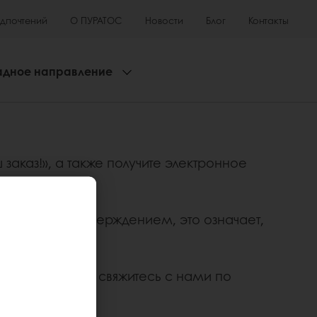
едпочтений
О ПУРАТОС
Новости
Блог
Контакты
адное направление
аказ!», а также получите электронное
письмо с подтверждением, это означает,
 подтверждения, свяжитесь с нами по