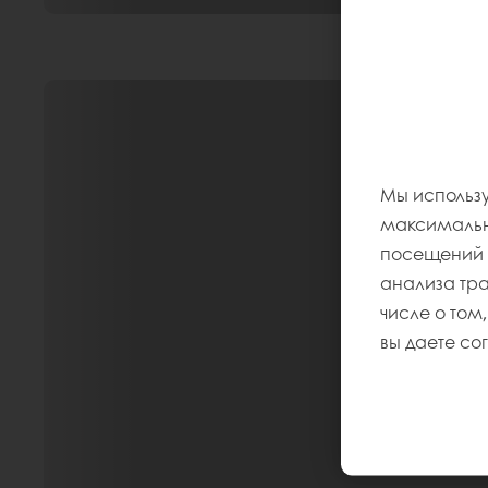
Мы использу
максимально
посещений и
анализа тр
числе о том,
вы даете со