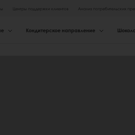
ры
Центры поддержки клиентов
Анализ потребительских пр
ие
Кондитерское направление
Шокол