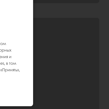
том
торных
ения и
s, в том
«Принять»,