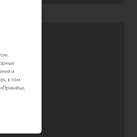
том
торных
ения и
s, в том
«Принять»,