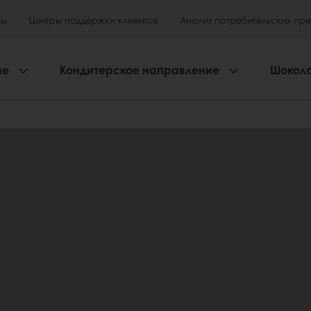
ры
Центры поддержки клиентов
Анализ потребительских пр
ие
Кондитерское направление
Шокол