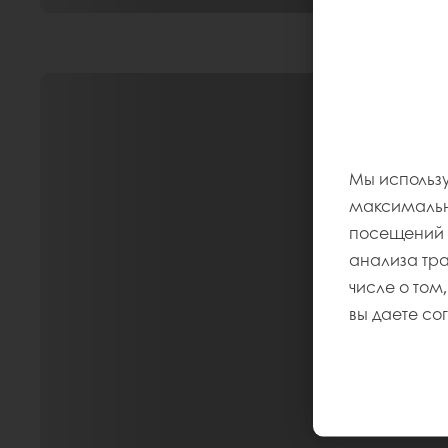
Мы использу
максимально
посещений и
анализа тр
числе о том,
вы даете со