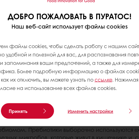
 и ментального
тет. Потребители с
ДОБРО ПОЖАЛОВАТЬ В ПУРАТОС!
ть поддержания
Наш веб-сайт использует файлы cookies
акже растет спрос на
го пищеварения. И мы
орые способны
ем файлы cookies, чтобы сделать работу с нашим сай
 удобной и полезной для вас, для распознавания пов
 запоминания ваши предпочтений, а также для измер
афика. Более подробную информацию о файлах cookie
АСТЬЯ!
 как их отключить, вы можете узнать по
ссылке
. Нажимая 
гласие на использование всех файлов cookies.
го, что мы едим. Особенно, если это благоприят
их кисломолочных продуктах, могут делать именн
Принять
Изменить настройки
м клетчатки обогащают наш организм пребиотик
обиомом. Пребиотики выборочно используются
езных микробов, которые живут в кишечнике и, 