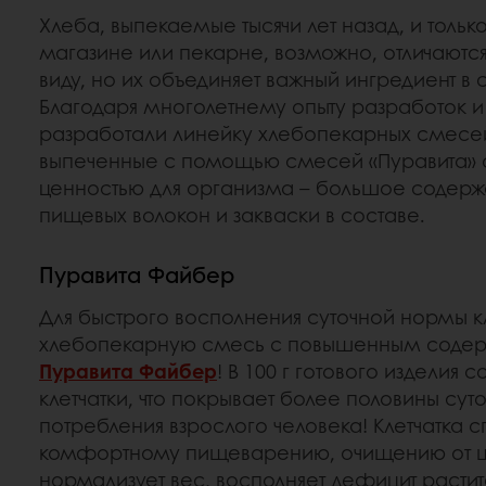
Хлеба, выпекаемые тысячи лет назад, и только
магазине или пекарне, возможно, отличаютс
виду, но их объединяет важный ингредиент в 
Благодаря многолетнему опыту разработок 
разработали линейку хлебопекарных смесей
выпеченные с помощью смесей «Пуравита» 
ценностью для организма – большое содерж
пищевых волокон и закваски в составе.
Пуравита Файбер
Для быстрого восполнения суточной нормы к
хлебопекарную смесь с повышенным содер
Пуравита Файбер
! В 100 г готового изделия с
клетчатки, что покрывает более половины су
потребления взрослого человека! Клетчатка 
комфортному пищеварению, очищению от шл
нормализует вес, восполняет дефицит растит