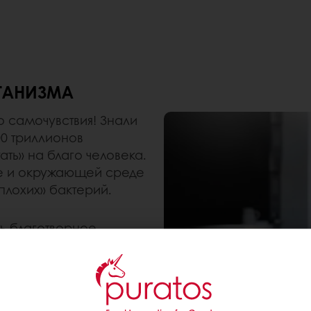
ГАНИЗМА
 самочувствия! Знали
00 триллионов
ть» на благо человека.
нсе и окружающей среде
лохих» бактерий.
ь благотворное
 и на ментальное
ов внутри человека