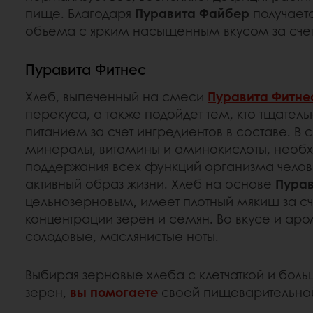
пище. Благодаря
Пуравита Файбер
получает
объема с ярким насыщенным вкусом за счет
Пуравита Фитнес
Хлеб, выпеченный на смеси
Пуравита Фитне
перекуса, а также подойдет тем, кто тщатель
питанием за счет ингредиентов в составе. В
минералы, витамины и аминокислоты, необ
поддержания всех функций организма челов
активный образ жизни. Хлеб на основе
Пурав
цельнозерновым, имеет плотный мякиш за сч
концентрации зерен и семян. Во вкусе и ар
солодовые, маслянистые ноты.
Выбирая зерновые хлеба с клетчаткой и бол
зерен,
вы помогаете
своей пищеварительно