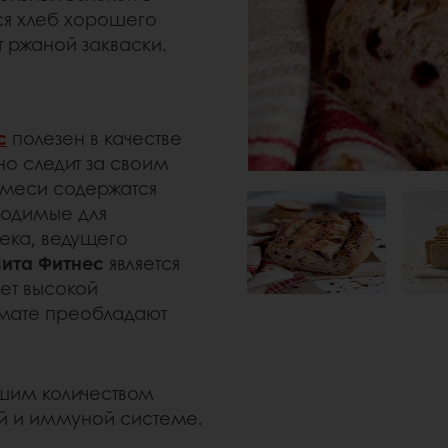
ся хлеб хорошего
 ржаной закваски.
с
полезен в качестве
но следит за своим
 смеси содержатся
ходимые для
ека, ведущего
ита Фитнес
является
ет высокой
омате преобладают
ьшим количеством
й и иммуной системе.