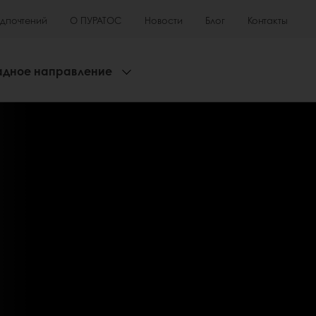
едпочтений
О ПУРАТОС
Новости
Блог
Контакты
адное направление