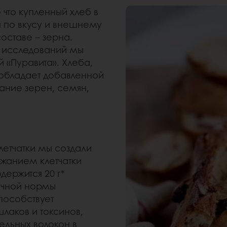
 что купленный хлеб в
я по вкусу и внешнему
составе – зерна.
и исследований мы
 «Пуравита». Хлеба,
обладает добавленной
ание зерен, семян,
летчатки мы создали
жанием клетчатки
одержится 20 г*
точной нормы
способствует
аков и токсинов,
ельных волокон в