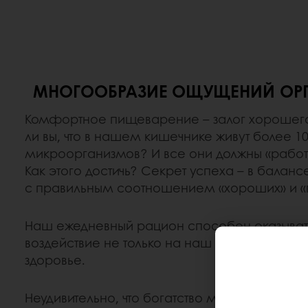
МНОГООБРАЗИЕ ОЩУЩЕНИЙ ОР
Комфортное пищеварение – залог хорошего
ли вы, что в нашем кишечнике живут более 1
микроорганизмов? И все они должны «работа
Как этого достичь? Секрет успеха – в бала
с правильным соотношением «хороших» и «п
Наш ежедневный рацион способен оказыват
воздействие не только на наш иммунитет, но
здоровье.
Неудивительно, что богатство микроорганизм