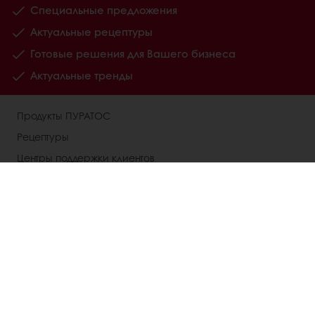
Специальные предложения
Актуальные рецептуры
Готовые решения для Вашего бизнеса
Актуальные тренды
Продукты ПУРАТОС
Рецептуры
Центры поддержки клиентов
Анализ потребительских предпочтений
О ПУРАТОС
Новости компании
Контакты
Выбрать страну