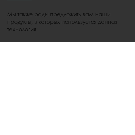
Мы также рады предложить вам наши
продукты, в которых используется данная
технология:
Изи Тост
Изи Бриошь Ванила
S 500 МБ Протект
Распечатать страницу