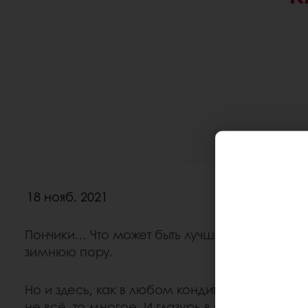
18 нояб. 2021
Пончики… Что может быть лучше этого лакомс
зимнюю пору.
Но и здесь, как в любом кондитерском издел
не всё, то многое. И глазурь в этом деле и