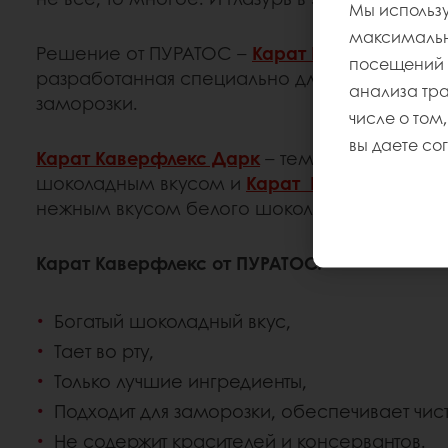
Мы использу
максимально
Решение от ПУРАТОС –
Карат Каверфлекс
! 
посещений и
разработанная специально для пончиков, по
анализа тр
заморозки.
числе о том,
вы даете со
Карат Каверфлекс Дарк
– темная глазурь, 
шоколадным вкусом и
Карат Каверфлекс Ва
нежным вкусом белого шоколада.
Карат Каверфлекс от ПУРАТОС:
Богатый шоколадный вкус,
Тает во рту,
Только лучшие ингредиенты,
Подходит для заморозки, обеспечивает чис
Не содержит красителей и консервантов.