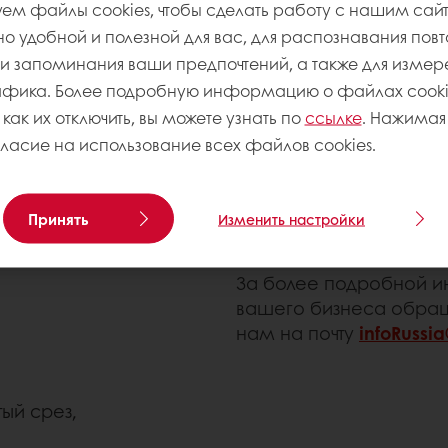
ем файлы cookies, чтобы сделать работу с нашим сай
 удобной и полезной для вас, для распознавания пов
Это пластичная глазурь,
 запоминания ваши предпочтений, а также для измер
дходящая для
афика. Более подробную информацию о файлах cookie
 как их отключить, вы можете узнать по
ссылке
. Нажимая 
гласие на использование всех файлов cookies.
с насыщенным
йт
– белая глазурь, с
Принять
Изменить настройки
За более подробной 
вашего бизнеса обра
нам на почту
infoRussi
тый срез,