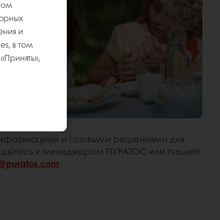
том
торных
ения и
s, в том
«Принять»,
информацией и готовыми решениями для
щайтесь к менеджерам ПУРАТОС или пишите
a@puratos.com