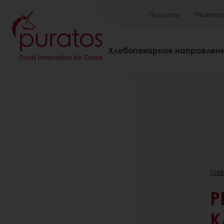
Продукты
Рецепту
Хлебопекарное направлен
ГЛА
Р
К