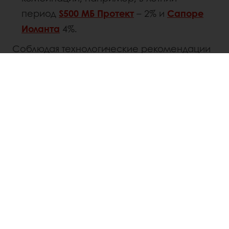
период
S500 МБ Протект
– 2% и
Сапоре
Иоланта
4%.
Соблюдая технологические рекомендации
и используя агенты защиты от плесени, мы
можем максимально защитить
хлебобулочные изделий от
преждевременного плесневения и
появления картофельной болезни.
Обращайтесь
к вашим технологам
ПУРАТОС
за решениями по защите изделия
от преждевременной порчи и продления
его сроков реализации.
Распечатать страницу