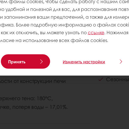
Уровень сло
ем файлы cookies, чтобы сделать работу с нашим сай
 удобной и полезной для вас, для распознавания пов
Назначен
 запоминания ваши предпочтений, а также для измер
афика. Более подробную информацию о файлах cookie
День Ма
 как их отключить, вы можете узнать по
ссылке
. Нажимая 
.
гласие на использование всех файлов cookies.
течение 5 минут.
Пасха
вать 2 минуты на медленной
Принять
Изменить настройки
Сезонны
.
ты и выпекать при температуре
Сезонны
мости от конструкции печи
ерхнего тена: 180°C,
чке, потеря воды – 17,01%.