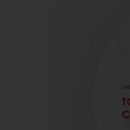
ГЛА
Т
С