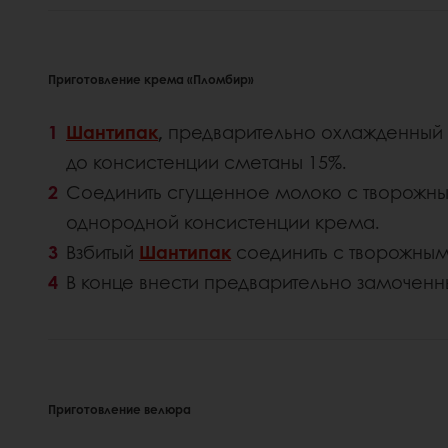
Приготовление крема «Пломбир»
Шантипак
,
предварительно охлажденный в 
до консистенции сметаны 15%.
Соединить сгущенное молоко с творожн
однородной консистенции крема.
Взбитый
Шантипак
соединить с творожны
В конце внести предварительно замочен
Приготовление велюра