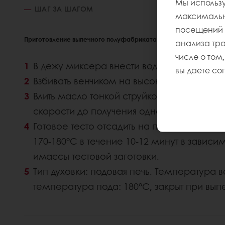
Мы использу
ШАГ ЗА ШАГОМ
максимально
посещений и
Приготовление выпечного полуфабриката
анализа тр
числе о том,
В дежу миксера внести воду, яйцо, смесь
вы даете со
Взбивать венчиком на высокой скорости в 
Влить масло тонкой струйкой и перемеши
скорости до получения однородного теста
Готовое тесто отсадить на пекарские лис
170-180°С в течение 10-12 минут в зависи
имассы тестовой заготовки.
Тип духовки: подовая печь. Температура в
температура пода: 180°C, закрыт при выпе