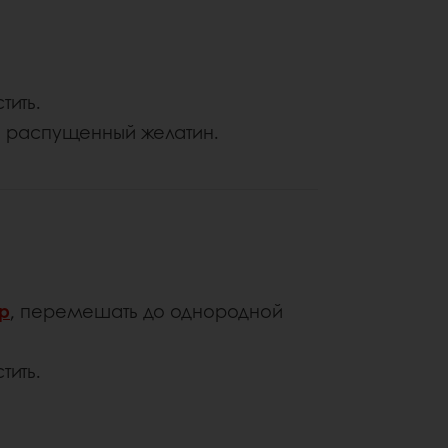
тить.
ь распущенный желатин.
р
, перемешать до однородной
тить.