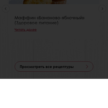
Маффин «Бананово-яблочный»
(Здоровое питание)
Читать далее
Просмотреть все рецептуры
Размещение заказов 24/7 в удобном для вас месте
Специальные предложения
Актуальные рецептуры