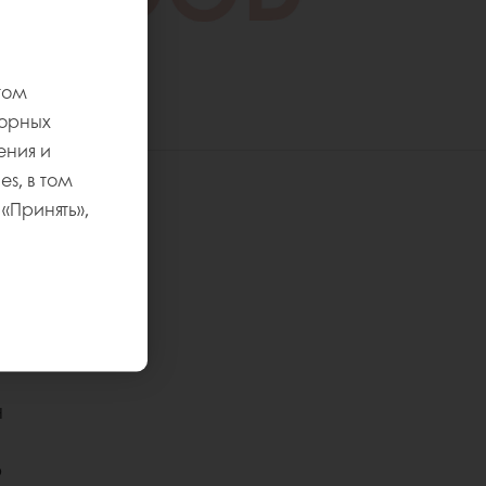
том
торных
ения и
s, в том
«Принять»,
уре
жности
:
ие
н
ю