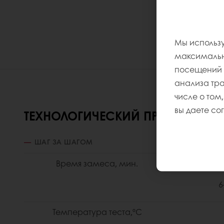
Мы использу
максимально
посещений и
анализа тр
числе о том,
вы даете со
ТЕХНОЛОГИЧЕСКИЙ ПРОЦЕСС
ШАГ ЗА ШАГОМ
Время замеса, мин.
3
6
Температура теста,ºС