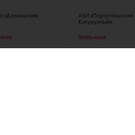
а «Домашняя»
ХБИ «Португальский
Кукурузный»
 далее
Читать далее
Просмотреть все рецептуры
те
Специальные предложения
Актуальные рецеп