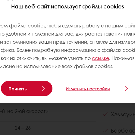
Наш веб-сайт использует файлы cookies
ем файлы cookies, чтобы сделать работу с нашим сай
 удобной и полезной для вас, для распознавания пов
 запоминания ваши предпочтений, а также для измер
афика. Более подробную информацию о файлах cookie
 как их отключить, вы можете узнать по
ссылке
. Нажимая 
гласие на использование всех файлов cookies.
О рецепт
Уровень сло
Принять
Изменить настройки
Назначен
–4 на 1-ой скорости;
–8 на 2-ой скорости
Хэллоуи
24 – 26
Барбек