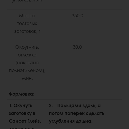
Масса
350,0
тестовых
заготовок, г
Округлить,
30,0
отлежка
(накрытые
полиэтиленом),
мин.
Формовка:
1. Окунуть
2. Пальцами вдоль, а
заготовку в
потом поперек сделать
Сансет Глейз,
углубления до дна.
держа ее с