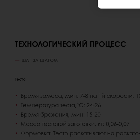
ТЕХНОЛОГИЧЕСКИЙ ПРОЦЕСС
ШАГ ЗА ШАГОМ
Тесто
Время замеса, мин: 7-8 на 1й скорости, 1
Температура теста,ºС: 24-26
Время брожения, мин: 15-20
Масса тестовой заготовки, кг: 0,06-0,07
Формовка: Тесто раскатывают на раскат