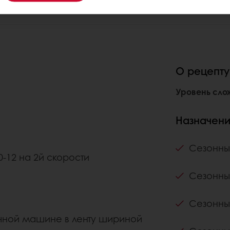
О рецепт
Уровень сло
Назначен
Сезонны
0-12 на 2й скорости
Сезонны
Сезонны
очной машине в ленту шириной