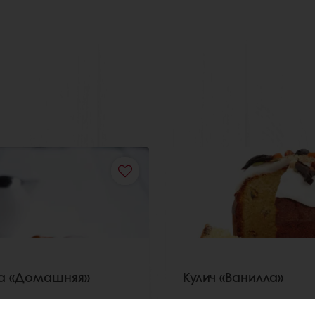
а «Домашняя»
Кулич «Ванилла»