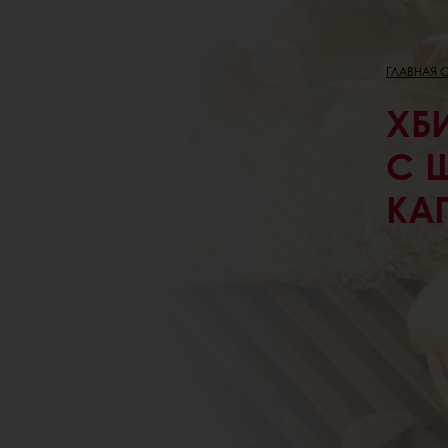
ГЛАВНАЯ 
ХБ
С 
КА