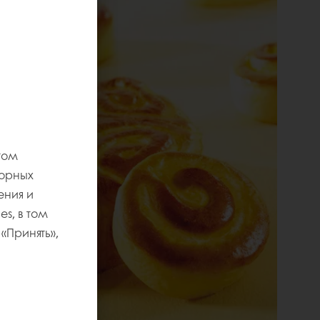
том
торных
ения и
s, в том
«Принять»,