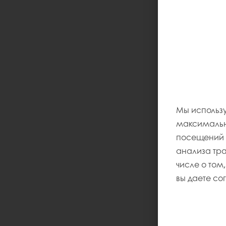
Мы использу
максимально
посещений и
анализа тр
числе о том,
вы даете со