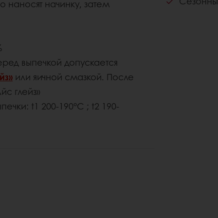
Сезонны
о наносят начинку, затем
%
еред выпечкой допускается
йз»
или яичной смазкой. После
йс глейз»
чки: t1 200-190°С ; t2 190-