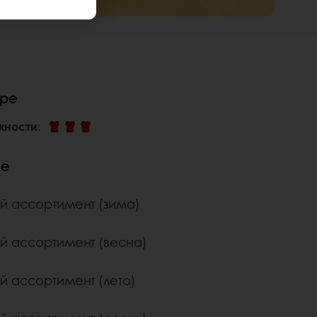
уре
жности
:
ие
й ассортимент (зима)
й ассортимент (весна)
й ассортимент (лето)