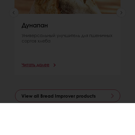
Дунапан
Универсальный улучшитель для пшеничных
сортов хлеба
Читать далее
View all Bread Improver products
Размещение заказов 24/7 в удобном для вас месте
Специальные предложения